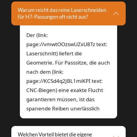
Warum reicht das reine Laserschneiden
für H7-Passungen oft nicht aus?
Der (link:
page://vmwtOOzswUZxU8Tz text:
Laserschnitt) liefert die
Geometrie. Für Passsitze, die auch
nach dem (link:
page://KCSd4q2JBL1miKPI text:
CNC-Biegen) eine exakte Flucht
garantieren müssen, ist das
spanende Reiben unerlässlich
Welchen Vorteil bietet die eigene